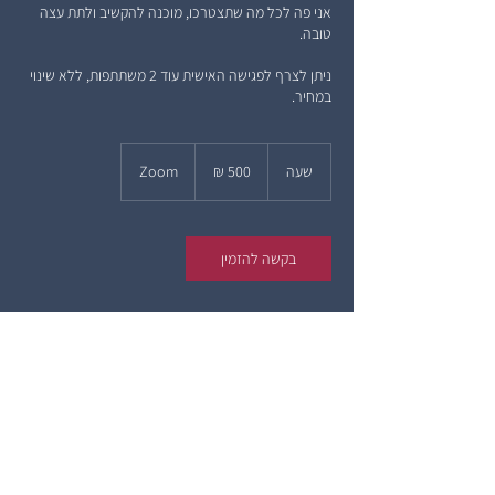
אני פה לכל מה שתצטרכו, מוכנה להקשיב ולתת עצה
ניתן לצרף לפגישה האישית עוד 2 משתתפות, ללא שינוי
במחיר.
500
שקלים
שעה
ש
Zoom
חדשים
ע
בקשה להזמין
עקבו אחריי או כתבו לי (או גם וגם!)