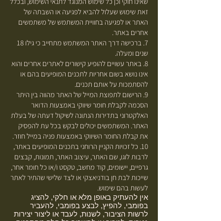
שאינו חוקי וכן כל שימוש המנוגד לתנאי השימוש, ובכלל
זאת שימוש שעלול להביא לפגיעה או השבתה של
האתר או לפגיעה בחוויית המשתמש של משתמשים
אחרים באתר.
7. ברכישה דרך האתר המשתמש מתחייב כי גילו 18
שנים ומעלה.
8. באתר עשויים להופיע קישורים לאתרים אחרים והוא
אינו נושא בשום אחריות לתכנים המופיעים בהם או
להסתמכות על אותם תכנים.
9. הרישום לתפוצת המייל של האתר מהווה בין היתר
הסכמה לקבלת חומר שיווקי באמצעות הדואר
האלקטרוני בתדירות הנתונה לשיקול דעתה של בעלת
האתר. המשתמשים יכולים לבקש בכל עת להפסיק
את קבלת החומר השיווקי באמצעות פניה במייל חוזר.
10. כל זכויות הקניין הרוחני בתכנים המופיעים באתר,
לרבות לוגו, שם האתר, עיצוב האתר, תמונות, קבצים
גרפיים, יישומים, קוד מחשב, טקסט ו/או כל חומר אחר,
שייכות לבת חן בודניאצקי או לצד שלישי שהתיר לאתר
לעשות בהם שימוש.
אין להעתיק באופן מלא או חלקי, להציג
בפומבי, להפיץ, לבצע בפומבי, להעביר
לרשות הציבור, לשנות, לעבד או ליצור יצירות