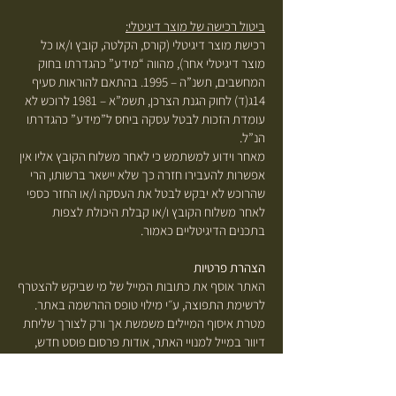
ביטול רכישה של מוצר דיגיטלי:
רכישת מוצר דיגיטלי (קורס, הקלטה, קובץ ו/או כל
מוצר דיגיטלי אחר), מהווה “מידע” כהגדרתו בחוק
המחשבים, תשנ”ה – 1995. בהתאם להוראות סעיף
14ג(ד) לחוק הגנת הצרכן, תשמ”א – 1981 לרוכש לא
עומדת הזכות לבטל עסקה ביחס ל”מידע” כהגדרתו
הנ”ל.
מאחר וידוע למשתמש כי לאחר משלוח הקובץ אליו אין
אפשרות להעבירו חזרה כך שלא יישאר ברשותו, הרי
שהרוכש לא יבקש לבטל את העסקה ו/או החזר כספי
לאחר משלוח הקובץ ו/או קבלת היכולת לצפות
בתכנים הדיגיטליים כאמור.
הצהרת פרטיות
האתר אוסף את כתובות המייל של מי שביקש להצטרף
לרשימת התפוצה, ע״י מילוי טופס ההרשמה באתר.
מטרת איסוף המיילים משמשת אך ורק לצורך שליחת
דיוור במייל למנויי האתר, אודות פרסום פוסט חדש,
הטבה או שירות. מיילים לא יישלחו למי שלא בחר
להצטרף לרשימת התפוצה.