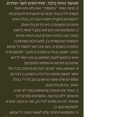
מטעמי נוחות בלבד, ומתייחסים לשני המינים.
2. מהות האתר "בתאספר" הוא בלוג אישי וחנות
מקוונת לידע עבור מבוגרים המעוניינים להעמיק את
ידיעותיהם בהקניית השפה העברית, בעלת האתר
והתכנים המוצגים בו היא בת חן בודניאצקי.
3. המשתמש אינו רוכש ואינו מקבל זכויות כלשהן
באתר ו/או בזכויות היוצרים ו/או בזכויות אחרות
הטמונות ו/או קשורות בו, למעט זכות השימוש בו
כמפורט בהסכם זה, והוא אינו רשאי לעשות כל שימוש
באתר, יישומיו, ובמידע המופיע בו מעבר לשימוש פרטי
ואישי בהתאם לתנאי השימוש, וכן אינו רשאי לדרוש
שהתכנים יפורסמו או שיוסיפו להתפרסם.
4. השימוש באתר מורשה לצרכים פרטיים בלבד וחל
איסור לעשות שימוש בכל מידע המופיע בו לצרכים
מסחריים שלא אושרו מראש ובכתב על ידי בעלת
האתר, בת חן בודניאצקי.
5. האתר אינו מתחייב שהשימוש באתר לא יופרע
ויתאפשר ללא הפרעות. המשתמש מסכים לכך
שהאתר לא יהא אחראי לכל נזק, ישיר או עקיף, שייגרם
למשתמש עקב כך.
6. המשתמש מתחייב שלא לעשות באתר כל שימוש