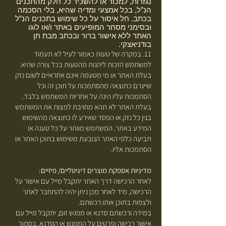
נגזרות, למכור או להשכיר כל חלק מהתכנים
הנ”ל, בכל אמצעי ומדיה שהיא, בלי הסכמה
בכתב. חל איסור על כל שימוש בתכנים הנ”ל
ובסימני מסחר המופיעים באתר ו/או לוגו
האתר ללא אישור ברור ובכתב מבת חן
בודניאצקי.
11. במקרה של טעות כאמור לעיל לא תעמוד
למשתמש הזכות ליהנות מהטעות בכל צורה שהיא.
בעלת האתר או מי מטעמה אינם אחראיים לשום נזק
שייגרם כתוצאה מהסתמכות על תוכן זה וכל
הסתמכות עליו הינה על אחריות המשתמש בלבד.
בעלת האתר לא תהא מחויבת לפצות את המשתמש
בגין כל נזק או הפסד שאירע לו כתוצאה מהשימוש
המידע באתר. המשתמש מוותר על כל טענה או
תביעה כלפי האתר הנובעת משימוש בתוכן האתר או
הסתמכות אליו.
מדיניות אספקת מוצרים דיגיטליים/ פיזיים:
לאחר הרכישה דרך האתר יתקבל מייל עם אישור על
הרכישה, מיד לאחר מכן ניתן יהיה להתחבר לאתר
ולצפות בתוכן אותו רכשתם.
במידה ורכשתם סדנא או מפגש זום, יתקבל מייל עם
אישור רכישה ופרטים על המפגש או הסדנא. בסמוך