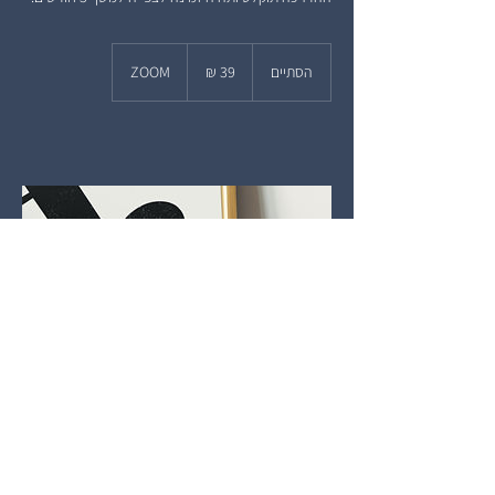
39
שקלים
הסתיים
ה
ZOOM
חדשים
ס
ת
י
י
ם