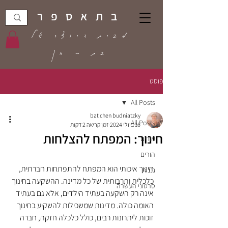
בתאספר
מבית היוצר של
בת - חן
פוסט
All Posts
bat chen budniatzky
All Posts
16 ביולי 2024
זמן קריאה 2 דקות
חינוך: המפתח להצלחות
מורים
הורים
חינוך איכותי הוא המפתח להתפתחות חברתית, 
גננות
כלכלית ותרבותית של כל מדינה. ההשקעה בחינוך 
סרטוני העשרה
אינה רק השקעה בעתיד הילדים, אלא גם בעתיד 
האומה כולה. מדינות שמשכילות להשקיע בחינוך 
זוכות ליתרונות רבים, כולל כלכלה חזקה, חברה 