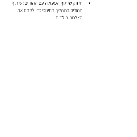
חיזוק שיתוף הפעולה עם ההורים
: שיתוף 
ההורים בתהליך החינוכי כדי לקדם את 
הצלחת הילדים.
סיכום
מערכת החינוך הישראלית יכולה לשאוף למודל 
המוצלח של מדינות ה-OECD על ידי התמקדות 
בתחומים המוזכרים. ההשקעה בחינוך היא השקעה 
בעתיד המדינה, ועלינו להבטיח שהיא תהיה 
מספקת ומתאימה לאתגרים החדשים. בואו נמשיך 
להשקיע בחינוך ונבנה יחד עתיד טוב יותר לילדינו 
ולאומתנו.