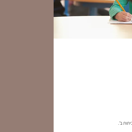
תות ב'.