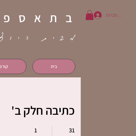
בתאספר
להתחברות
מבית היוצ
בית
קורס
כתיבה חלק ב'
31 ימים
1 אחד
1
31