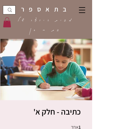
בתאספר
מבית היוצר של
בת - חן
כתיבה - חלק א'
1
אחד
1 אחד