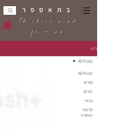
בתאספר
מבית היוצר של
בת - חן
בלוג
All Posts
All Posts
מורים
הורים
גננות
סרטוני
העשרה